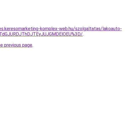
les.keresomarketing-komplex-web.hu/szolgaltatas/lakoauto-
JTdGJURDJThDJTEyJUJGMDElOEU%3D/
.
he previous page
.