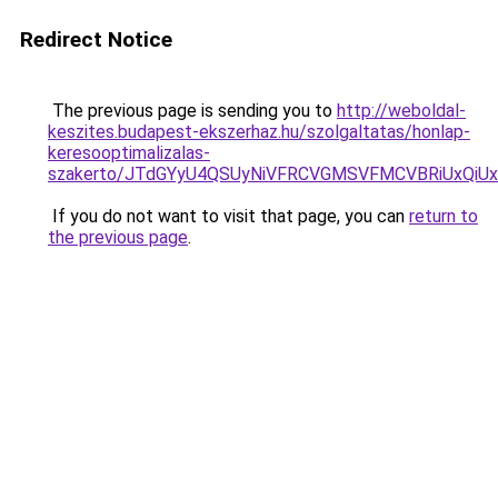
Redirect Notice
The previous page is sending you to
http://weboldal-
keszites.budapest-ekszerhaz.hu/szolgaltatas/honlap-
keresooptimalizalas-
szakerto/JTdGYyU4QSUyNiVFRCVGMSVFMCVBRiUxQiU
If you do not want to visit that page, you can
return to
the previous page
.