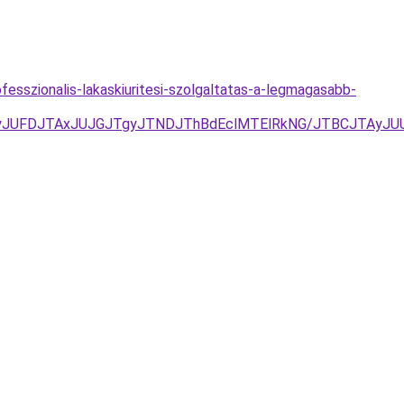
ofesszionalis-lakaskiuritesi-szolgaltatas-a-legmagasabb-
yJUFDJTAxJUJGJTgyJTNDJThBdEclMTElRkNG/JTBCJTAyJU