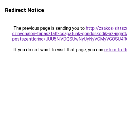
Redirect Notice
The previous page is sending you to
http://zsakos-sittsz
szinvonalon-tapasztalt-csapatunk-gondoskodik-az-ingatla
pestszentlorinc/JUU5NiVDQSUwNyUyNyVCMyVGOSU
If you do not want to visit that page, you can
return to t