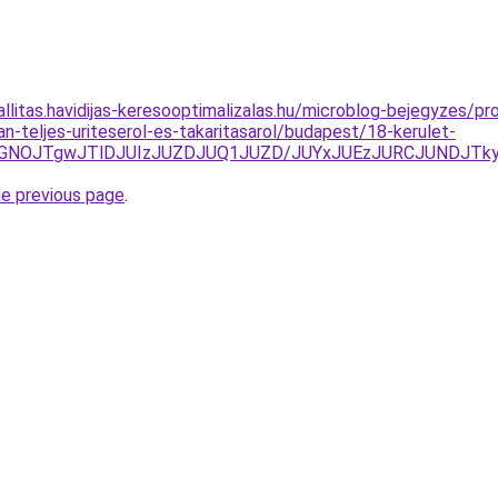
allitas.havidijas-keresooptimalizalas.hu/microblog-bejegyzes/pr
n-teljes-uriteserol-es-takaritasarol/budapest/18-kerulet-
4RGNOJTgwJTlDJUIzJUZDJUQ1JUZD/JUYxJUEzJURCJUNDJTk
he previous page
.